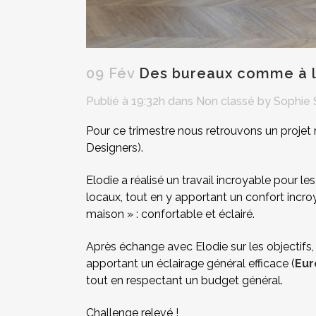
09 Fév
Des bureaux comme à l
Publié à 19:32h
dans
Non classé
by
Sophie 
Pour ce trimestre nous retrouvons un projet 
Designers).
Elodie a réalisé un travail incroyable pour l
locaux, tout en y apportant un confort incro
maison » : confortable et éclairé.
Après échange avec Elodie sur les objectifs
apportant un éclairage général efficace (
Eur
tout en respectant un budget général.
Challenge relevé !